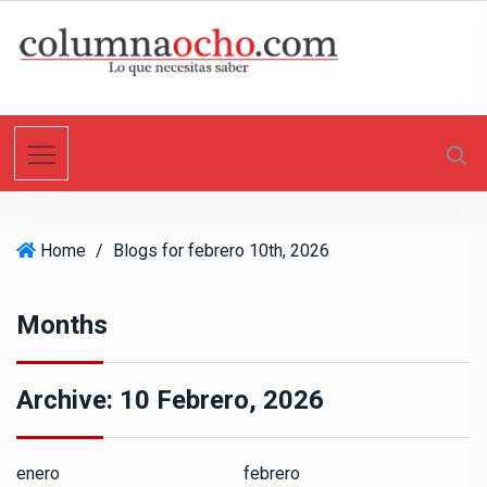
S
k
i
p
t
o
c
o
n
Home
/
Blogs for febrero 10th, 2026
t
e
n
Months
t
Archive:
10 Febrero, 2026
enero
febrero