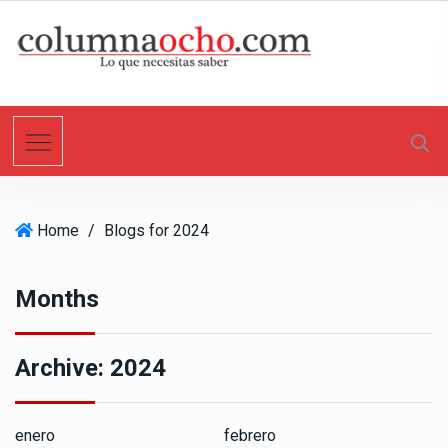
S
k
i
p
t
o
c
o
n
Home
/
Blogs for 2024
t
e
n
Months
t
Archive:
2024
enero
febrero