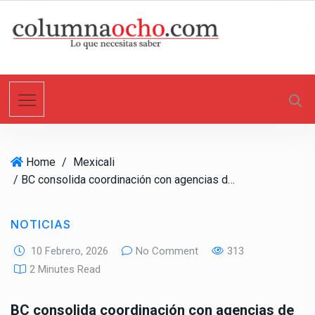
S
k
i
p
t
o
c
o
n
Home
/
Mexicali
t
/ BC consolida coordinación con agencias de EU para fortalecer seguridad fronteriza
e
n
t
NOTICIAS
10 Febrero, 2026
No Comment
313
2 Minutes Read
BC consolida coordinación con agencias de