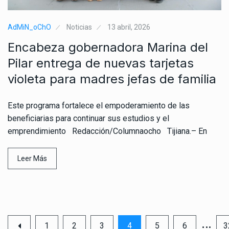
AdMiN_oChO
Noticias
13 abril, 2026
Encabeza gobernadora Marina del
Pilar entrega de nuevas tarjetas
violeta para madres jefas de familia
Este programa fortalece el empoderamiento de las
beneficiarias para continuar sus estudios y el
emprendimiento Redacción/Columnaocho Tijiana.– En
Leer Más
…
1
2
3
4
5
6
3