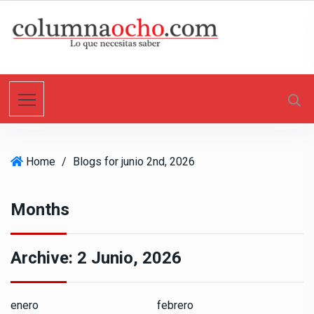
S
k
i
p
t
o
c
o
n
Home
/
Blogs for junio 2nd, 2026
t
e
n
Months
t
Archive:
2 Junio, 2026
enero
febrero