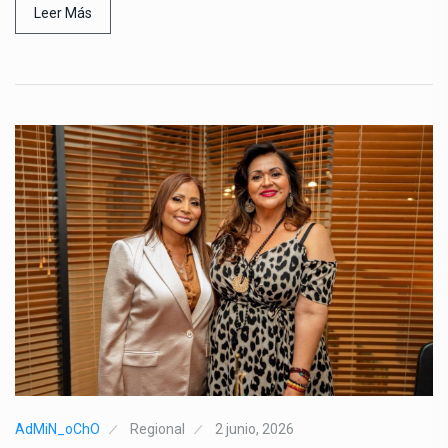
Leer Más
AdMiN_oChO
Regional
2 junio, 2026