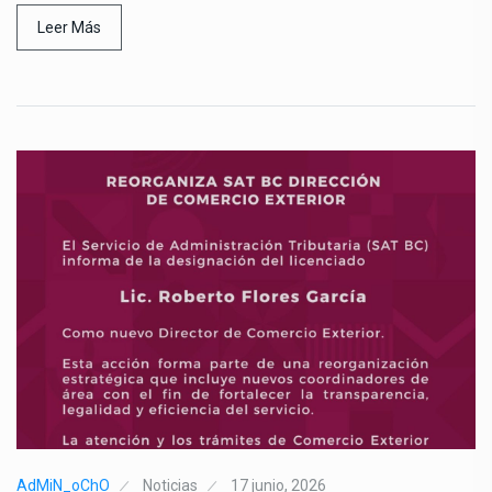
Leer Más
AdMiN_oChO
Noticias
17 junio, 2026