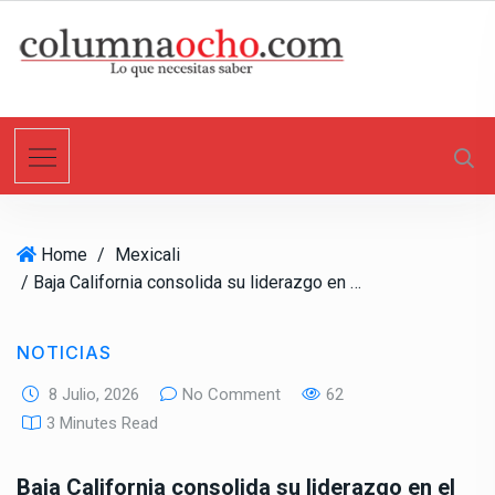
S
k
i
p
t
o
c
o
n
Home
/
Mexicali
t
/ Baja California consolida su liderazgo en el federalismo hacendario durante la CCCLXX Reunión Nacional de Funcionarios Fiscales
e
n
t
NOTICIAS
8 Julio, 2026
No Comment
62
3 Minutes Read
Baja California consolida su liderazgo en el