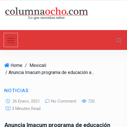
S
k
i
p
t
o
c
o
n
Home
/
Mexicali
t
/ Anuncia Imacum programa de educación artística para niños y jóvenes con discapacidad
e
n
t
NOTICIAS
26 Enero, 2021
No Comment
720
3 Minutes Read
Anuncia Imacum programa de educación