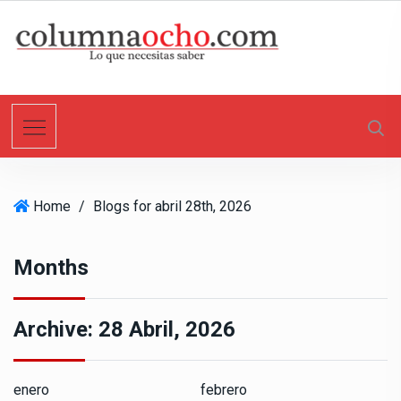
S
k
i
p
t
o
c
o
n
Home
/
Blogs for abril 28th, 2026
t
e
n
Months
t
Archive:
28 Abril, 2026
enero
febrero