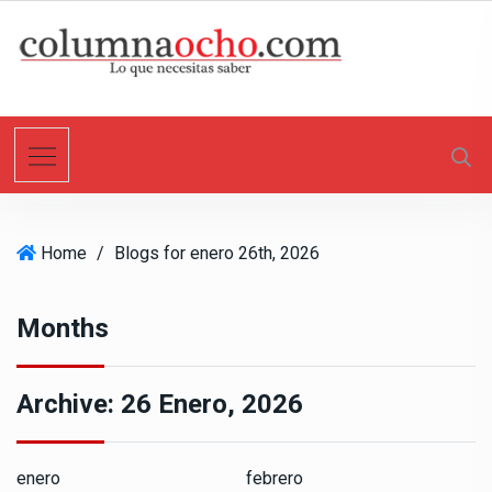
S
k
i
p
t
o
c
o
n
Home
/
Blogs for enero 26th, 2026
t
e
n
Months
t
Archive:
26 Enero, 2026
enero
febrero