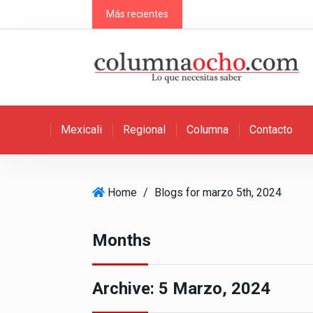
S
Más recientes
k
i
p
t
o
c
Mexicali
Regional
Columna
Contacto
o
n
t
e
Home
/
Blogs for marzo 5th, 2024
n
t
Months
Archive:
5 Marzo, 2024