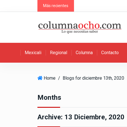
S
Más recientes
k
i
p
t
o
c
Mexicali
Regional
Columna
Contacto
o
n
t
e
Home
/
Blogs for diciembre 13th, 2020
n
t
Months
Archive:
13 Diciembre, 2020