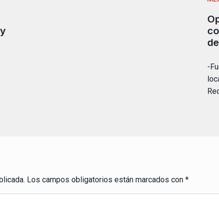
Op
 y
co
de
-Fu
loc
Red
blicada.
Los campos obligatorios están marcados con
*