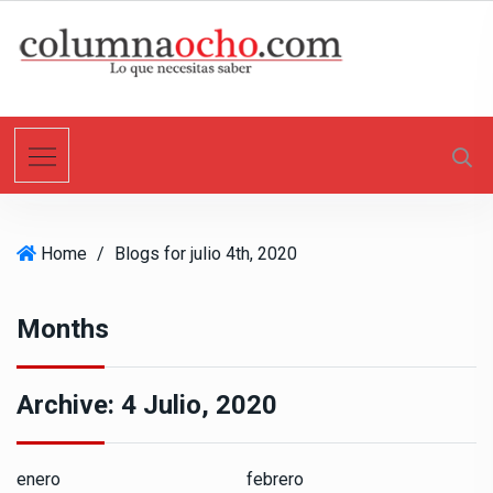
S
k
i
p
t
o
c
o
n
Home
/
Blogs for julio 4th, 2020
t
e
n
Months
t
Archive:
4 Julio, 2020
enero
febrero