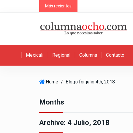
S
Más recientes
k
i
p
t
o
c
Mexicali
Regional
Columna
Contacto
o
n
t
e
Home
/
Blogs for julio 4th, 2018
n
t
Months
Archive:
4 Julio, 2018