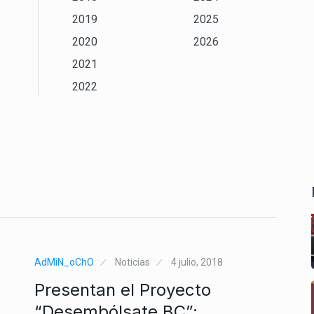
2019
2025
2020
2026
2021
2022
AdMiN_oChO
Noticias
4 julio, 2018
Presentan el Proyecto
“Desembólsate BC”;