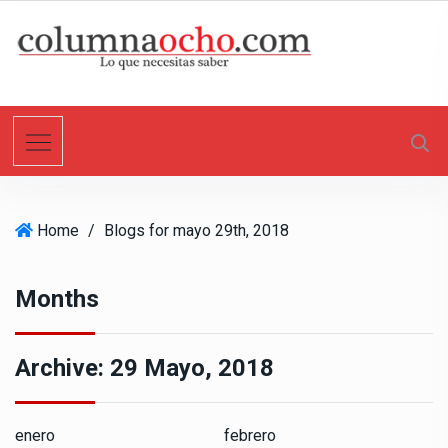
S
k
i
p
t
o
c
o
n
Home
/
Blogs for mayo 29th, 2018
t
e
n
Months
t
Archive:
29 Mayo, 2018
enero
febrero