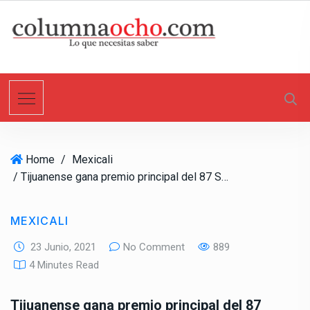
S
k
i
p
t
o
c
o
n
Home
/
Mexicali
t
/ Tijuanense gana premio principal del 87 Sorteo Magno de la UABC
e
n
t
MEXICALI
23 Junio, 2021
No Comment
889
4 Minutes Read
Tijuanense gana premio principal del 87