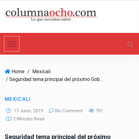
S
k
i
p
t
o
c
o
n
Home
/
Mexicali
t
/ Seguridad tema principal del próximo Gobierno: Jaime Bonilla
e
n
t
MEXICALI
17 Junio, 2019
No Comment
791
2 Minutes Read
Seguridad tema principal del próximo