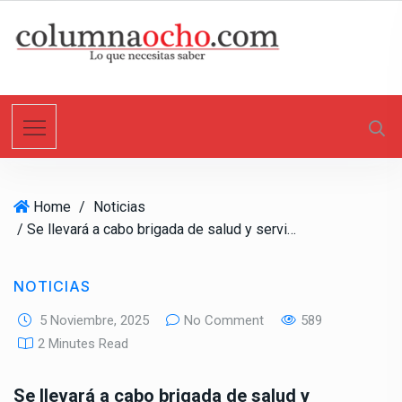
S
k
i
p
t
o
c
o
n
Home
/
Noticias
t
/ Se llevará a cabo brigada de salud y servicios UABC en tu comunidad en San Felipe
e
n
t
NOTICIAS
5 Noviembre, 2025
No Comment
589
2 Minutes Read
Se llevará a cabo brigada de salud y