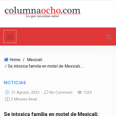
S
k
i
p
t
o
c
o
n
Home
/
Mexicali
t
/ Se intoxica familia en motel de Mexicali; Muere papá e hija de ocho meses
e
n
t
NOTICIAS
21 Agosto, 2023
No Comment
1224
2 Minutes Read
Se intoxica familia en motel de Mexicali;