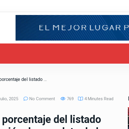
/ Proponen disminuir porcentaje del listado nominal para revocación de mandato de la Presidencia de la Republica y Gobernatura del Estado
ulio, 2025
No Comment
769
4 Minutes Read
porcentaje del listado