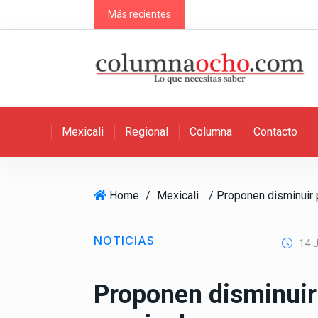
S
Más recientes
k
i
p
t
o
c
Mexicali
Regional
Columna
Contacto
o
n
t
e
Home
/
Mexicali
n
t
NOTICIAS
14 J
Proponen disminuir 