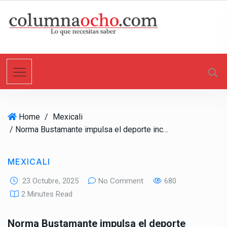
S
k
i
p
t
o
c
o
n
Home
/
Mexicali
t
/ Norma Bustamante impulsa el deporte inclusivo: Entrega apoyos a centros de atención múltiple
e
n
t
MEXICALI
23 Octubre, 2025
No Comment
680
2 Minutes Read
Norma Bustamante impulsa el deporte