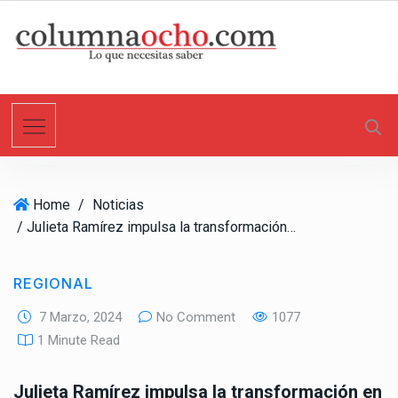
S
k
i
p
t
o
c
o
n
Home
/
Noticias
t
/ Julieta Ramírez impulsa la transformación en Ensenada
e
n
t
REGIONAL
7 Marzo, 2024
No Comment
1077
1 Minute Read
Julieta Ramírez impulsa la transformación en