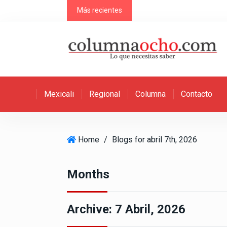
S
Más recientes
k
i
p
t
o
c
Mexicali
Regional
Columna
Contacto
o
n
t
e
Home
/
Blogs for abril 7th, 2026
n
t
Months
Archive:
7 Abril, 2026