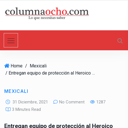
S
k
i
p
t
o
c
o
n
Home
/
Mexicali
t
/ Entregan equipo de protección al Heroico Cuerpo de Bomberos de Mexicali
e
n
t
MEXICALI
31 Diciembre, 2021
No Comment
1287
3 Minutes Read
Entregan equipo de protección al Heroico