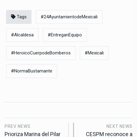
Tags
#24AyuntamientodeMexicali
#Alcaldesa
#EntreganEquipo
#HeroicoCuerpodeBomberos
#Mexicali
#NormaBustamante
PREV NEWS
NEXT NEWS
Prioriza Marina del Pilar
CESPM reconoce a