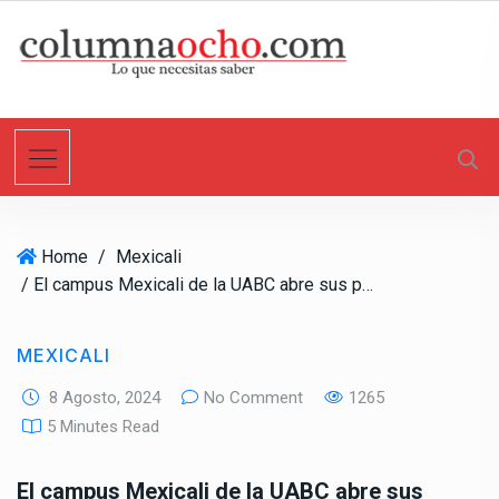
S
k
i
p
t
o
c
o
n
Home
/
Mexicali
t
/ El campus Mexicali de la UABC abre sus puertas a 4853 estudiantes de nuevo ingreso
e
n
t
MEXICALI
8 Agosto, 2024
No Comment
1265
5 Minutes Read
El campus Mexicali de la UABC abre sus