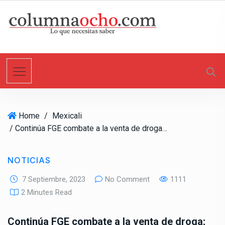
S
k
i
p
t
o
c
o
n
Home
/
Mexicali
t
/ Continúa FGE combate a la venta de droga; Catean vivienda en el fraccionamiento Villa Florida
e
n
t
NOTICIAS
7 Septiembre, 2023
No Comment
1111
2 Minutes Read
Continúa FGE combate a la venta de droga;