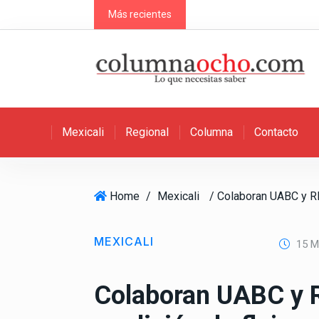
S
Más recientes
k
i
p
t
o
c
Mexicali
Regional
Columna
Contacto
o
n
t
e
Home
/
Mexicali
n
t
MEXICALI
15 M
Colaboran UABC y R