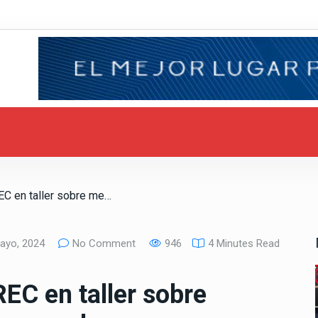
/ Colaboran UABC y REC en taller sobre medición de flujos en canales
ayo, 2024
No Comment
946
4 Minutes Read
EC en taller sobre