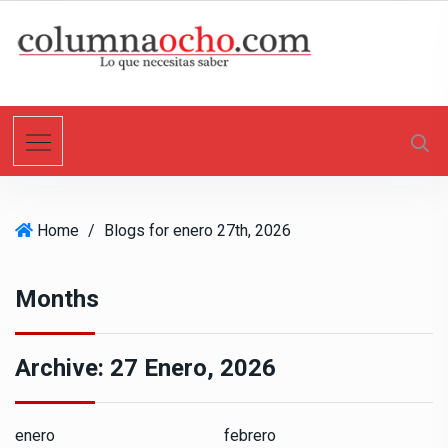
S
k
i
p
t
o
c
o
n
Home
/
Blogs for enero 27th, 2026
t
e
n
Months
t
Archive:
27 Enero, 2026
enero
febrero