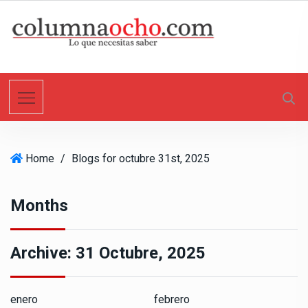
S
k
i
p
t
o
c
o
n
Home
/
Blogs for octubre 31st, 2025
t
e
n
Months
t
Archive:
31 Octubre, 2025
enero
febrero