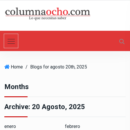
S
k
i
p
t
o
c
o
n
Home
/
Blogs for agosto 20th, 2025
t
e
n
Months
t
Archive:
20 Agosto, 2025
enero
febrero