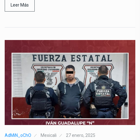
Leer Más
AdMiN_oChO
Mexicali
27 enero, 2025