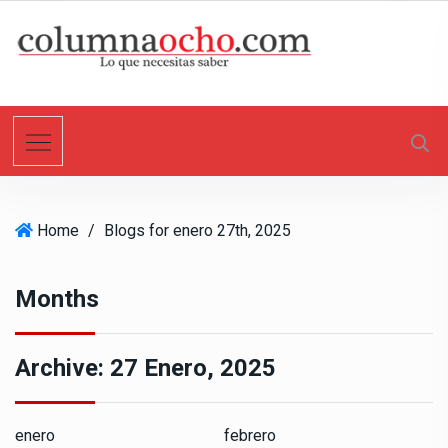
S
k
i
p
t
o
c
o
n
Home
/
Blogs for enero 27th, 2025
t
e
n
Months
t
Archive:
27 Enero, 2025
enero
febrero