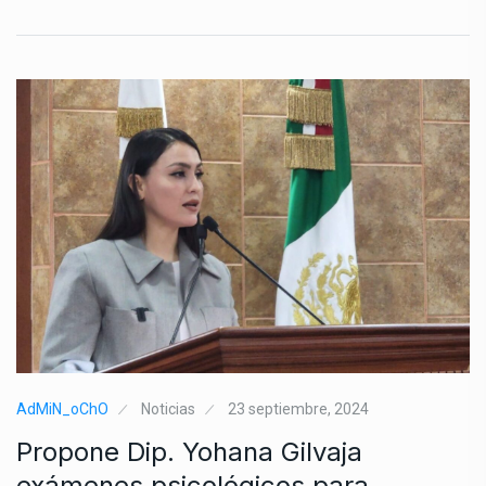
AdMiN_oChO
Noticias
23 septiembre, 2024
Propone Dip. Yohana Gilvaja
exámenes psicológicos para