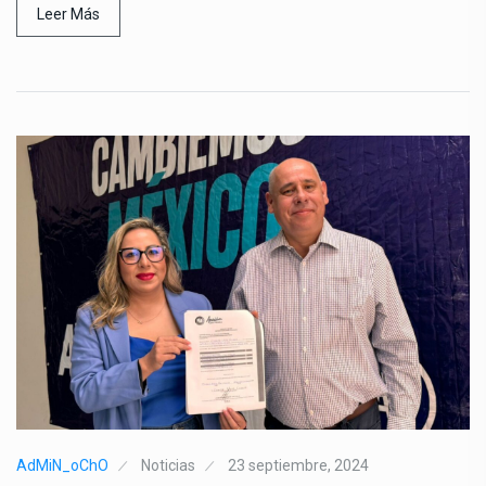
Leer Más
AdMiN_oChO
Noticias
23 septiembre, 2024