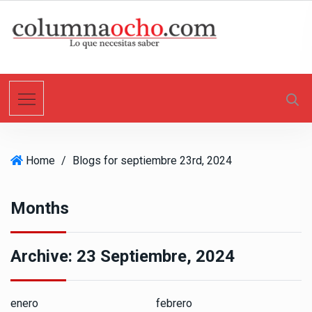
S
k
i
p
t
o
c
o
n
Home
/
Blogs for septiembre 23rd, 2024
t
e
n
Months
t
Archive:
23 Septiembre, 2024
enero
febrero