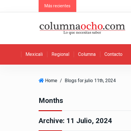
S
Más recientes
k
i
p
t
o
c
Mexicali
Regional
Columna
Contacto
o
n
t
e
Home
/
Blogs for julio 11th, 2024
n
t
Months
Archive:
11 Julio, 2024