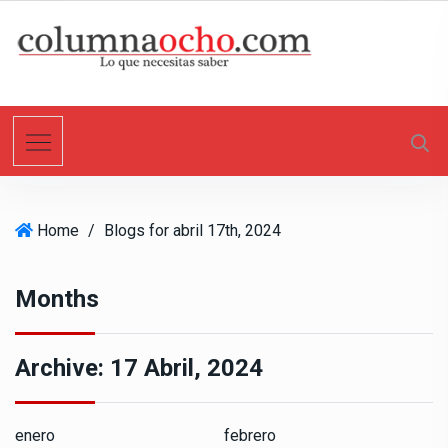
S
k
i
p
t
o
c
o
n
Home
/
Blogs for abril 17th, 2024
t
e
n
Months
t
Archive:
17 Abril, 2024
enero
febrero