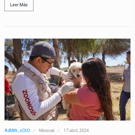
Leer Más
AdMiN_oChO
Mexicali
17 abril, 2024