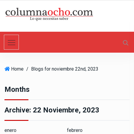
S
k
i
p
t
o
c
o
n
Home
/
Blogs for noviembre 22nd, 2023
t
e
n
Months
t
Archive:
22 Noviembre, 2023
enero
febrero