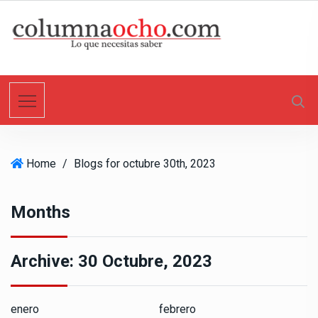
S
k
i
p
t
o
c
o
n
Home
/
Blogs for octubre 30th, 2023
t
e
n
Months
t
Archive:
30 Octubre, 2023
enero
febrero