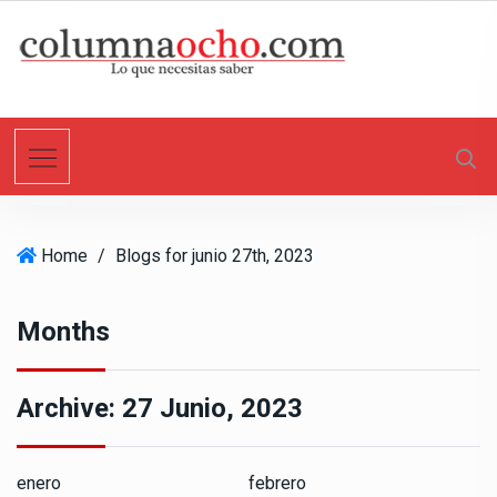
S
k
i
p
t
o
c
o
n
Home
/
Blogs for junio 27th, 2023
t
e
n
Months
t
Archive:
27 Junio, 2023
enero
febrero