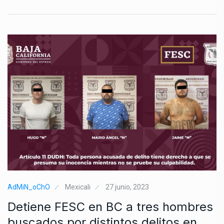
AdMiN_oChO
Mexicali
27 junio, 2023
Detiene FESC en BC a tres hombres
buscados por distintos delitos en