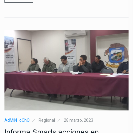
AdMiN_oChO
Regional
28 marzo, 2023
Informa Smads acciones en