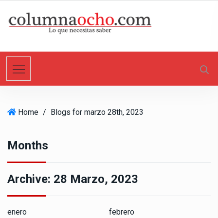
S
k
i
p
t
o
c
o
n
Home
/
Blogs for marzo 28th, 2023
t
e
n
Months
t
Archive:
28 Marzo, 2023
enero
febrero