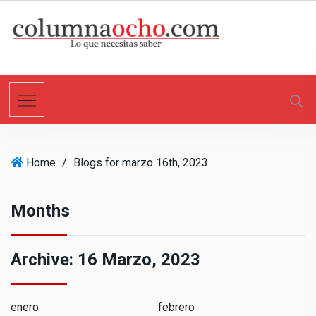
S
k
i
p
t
o
c
o
n
Home
/
Blogs for marzo 16th, 2023
t
e
n
Months
t
Archive:
16 Marzo, 2023
enero
febrero