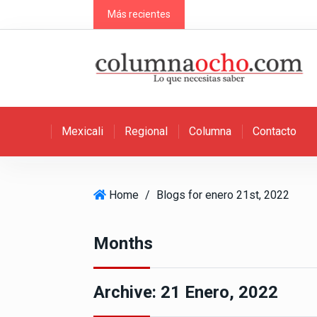
S
Más recientes
k
i
p
t
o
c
Mexicali
Regional
Columna
Contacto
o
n
t
e
Home
/
Blogs for enero 21st, 2022
n
t
Months
Archive:
21 Enero, 2022