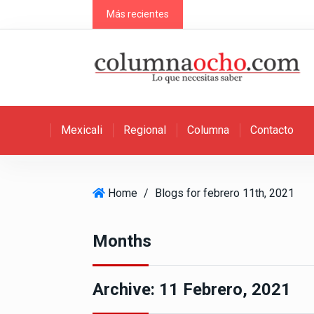
S
Más recientes
k
i
p
t
o
c
Mexicali
Regional
Columna
Contacto
o
n
t
e
Home
/
Blogs for febrero 11th, 2021
n
t
Months
Archive:
11 Febrero, 2021