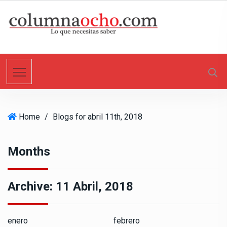
S
k
i
p
t
o
c
o
n
Home
/
Blogs for abril 11th, 2018
t
e
n
Months
t
Archive:
11 Abril, 2018
enero
febrero