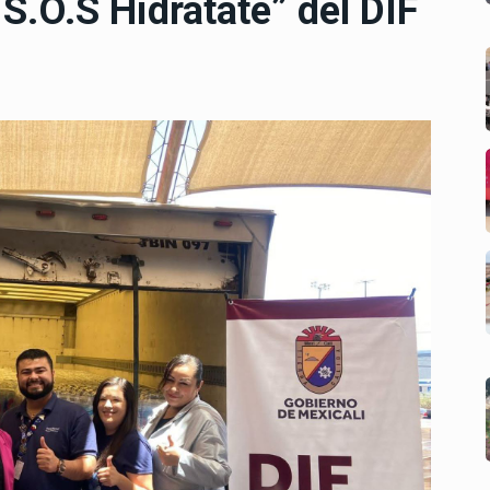
S.O.S Hidrátate” del DIF