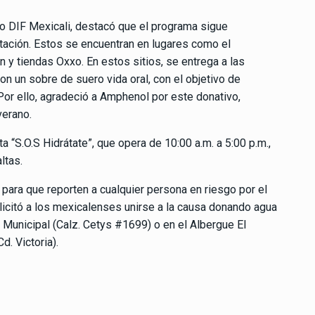
to DIF Mexicali, destacó que el programa sigue
atación. Estos se encuentran en lugares como el
 y tiendas Oxxo. En estos sitios, se entrega a las
on un sobre de suero vida oral, con el objetivo de
 Por ello, agradeció a Amphenol por este donativo,
verano.
a “S.O.S Hidrátate”, que opera de 10:00 a.m. a 5:00 p.m.,
ltas.
 para que reporten a cualquier persona en riesgo por el
licitó a los mexicalenses unirse a la causa donando agua
F Municipal (Calz. Cetys #1699) o en el Albergue El
d. Victoria).