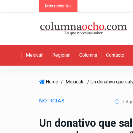
S
Más recientes
k
i
p
t
o
c
Mexicali
Regional
Columna
Contacto
o
n
t
e
Home
/
Mexicali
n
t
NOTICIAS
7 Ago
Un donativo que sa