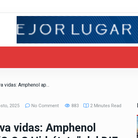
/ Un donativo que salva vidas: Amphenol apoya al programa “S.O.S Hidrátate” del DIF Mexicali
sto, 2025
No Comment
883
2 Minutes Read
lva vidas: Amphenol