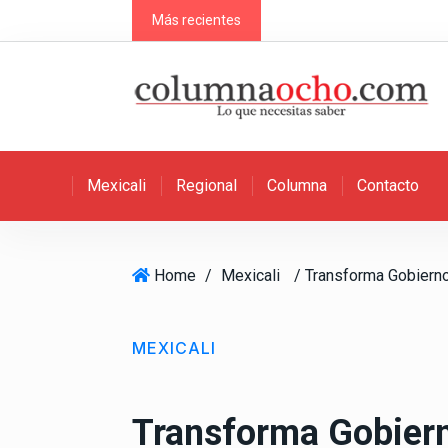
S
Más recientes
k
i
p
t
o
c
Mexicali
Regional
Columna
Contacto
o
n
t
e
Home
/
Mexicali
n
t
MEXICALI
Transforma Gobier