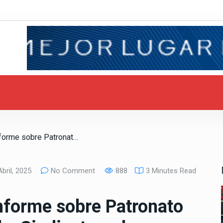
/ Solicita Congreso informe sobre Patronato Alianza Empresarial a Sindicatura de Mexicali
bril, 2025
No Comment
888
3 Minutes Read
informe sobre Patronato