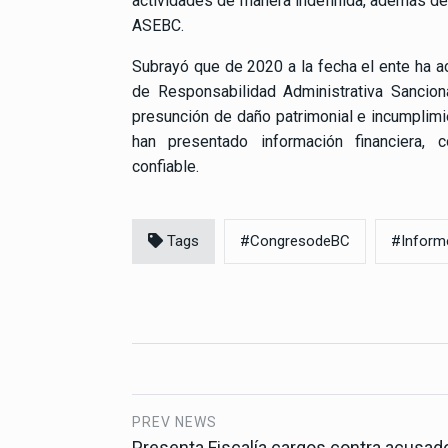
actividades de manera indefinida, además de q
ASEBC.
Subrayó que de 2020 a la fecha el ente ha
de Responsabilidad Administrativa Sancio
presunción de daño patrimonial e incumplimi
han presentado información financiera, c
confiable.
Tags
#CongresodeBC
#Inform
PREV NEWS
Presenta Fiscalía cargos contra acusad