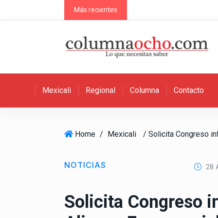
S
Más recientes
k
i
p
t
o
c
Mexicali
Regional
Columna
Contacto
o
n
t
e
Home
/
Mexicali
n
t
NOTICIAS
28 A
Solicita Congreso 