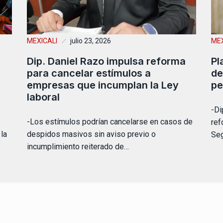
MEXICALI
julio 23, 2026
MEX
Dip. Daniel Razo impulsa reforma
Pl
para cancelar estímulos a
de
empresas que incumplan la Ley
pe
laboral
-Di
-Los estímulos podrían cancelarse en casos de
ref
la
despidos masivos sin aviso previo o
Seg
incumplimiento reiterado de…