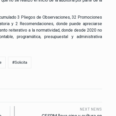
ue no se realizó el inicio de la auditoría por parte de la
 acumulado 3 Pliegos de Observaciones, 32 Promociones
natoria y 2 Recomendaciones, donde puede apreciarse
ento reiterativo a la normatividad, donde desde 2020 no
ontable, programática, presupuestal y administrativa
e
#Solicita
NEXT NEWS
o
CESPM lleva cine y cultura en