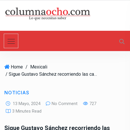
S
k
i
p
t
o
c
o
n
Home
/
Mexicali
t
/ Sigue Gustavo Sánchez recorriendo las calles de BC
e
n
t
NOTICIAS
13 Mayo, 2024
No Comment
727
3 Minutes Read
Sigue Gustavo Sánchez recorriendo las