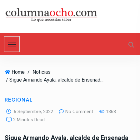
S
k
i
p
t
o
c
o
n
Home
/
Noticias
t
/ Sigue Armando Ayala, alcalde de Ensenada en preferencias para el senado: Massive Caller
e
n
t
REGIONAL
6 Septiembre, 2022
No Comment
1368
2 Minutes Read
Sigue Armando Ayala, alcalde de Ensenada