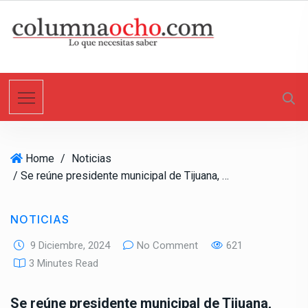
S
k
i
p
t
o
c
o
n
Home
/
Noticias
t
/ Se reúne presidente municipal de Tijuana, Ismael Burgueño con representantes sindicales del magisterio
e
n
t
NOTICIAS
9 Diciembre, 2024
No Comment
621
3 Minutes Read
Se reúne presidente municipal de Tijuana,