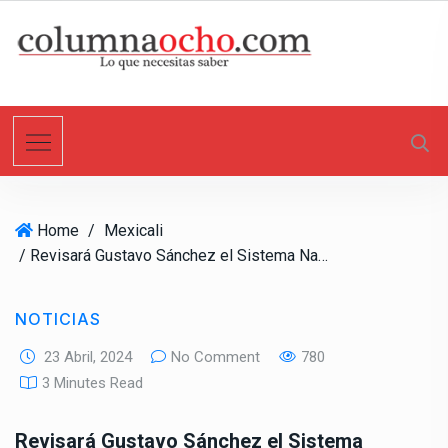
S
k
i
p
t
o
c
o
n
Home
/
Mexicali
t
/ Revisará Gustavo Sánchez el Sistema Nacional de Participaciones
e
n
t
NOTICIAS
23 Abril, 2024
No Comment
780
3 Minutes Read
Revisará Gustavo Sánchez el Sistema